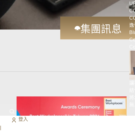
U
CO
CO
逸
集團訊息
Bl
Co
Co
讓
結
將
無
登入
|