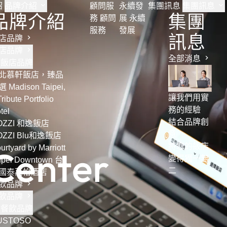
紹
品牌介紹
顧問服
永續發
集團訊息
集團訊息
品牌介紹
集團
務
顧問
展
永續
服務
發展
訊息
店品牌
店品牌
全部消息
飯店品牌
北慕軒飯店，臻品
 Madison Taipei,
讓我們用實
Tribute Portfolio
務的經驗
tel
結合品牌創
OZZI 和逸飯店
意
OZZI Blu和逸飯店
將您的飯店
C
urtyard by Marriott
e
n
t
e
r
變得獨一無
ipei Downtown 台
二
國泰萬怡酒店
飲品牌
飲品牌
餐飲品牌
USTOSO