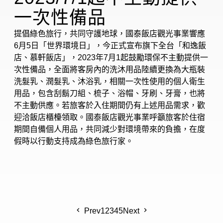
一次性備品
提倡綠色旅行，共同守護地球，國泰飯店觀光事業響應
6月5日「世界環境日」，今正式宣布旗下全台「和逸飯
店、慕軒飯店」，2023年7月1起鼓勵環保不主動提供一
次性備品，全面將客房內的洗沐用品陸續更換為大瓶裝
洗髮乳、潤髮乳、沐浴乳，相關一次性使用的個人衛生
用品，包含刮鬍刀組、梳子、浴帽、牙刷、牙膏，也將
不主動供應。若旅客於入住期間仍有上述用品需求，歡
迎洽飯店櫃檯領取。國泰飯店觀光事業呼籲旅客於住宿
期間自備個人用品，共同減少對環境帶來的負擔，在度
假時以行動支持成為綠色旅行家。
Prev
1
2
3
4
5
Next