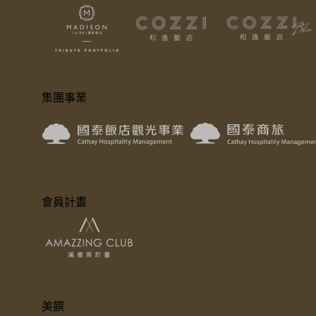
集團事業
會員計畫
美饌