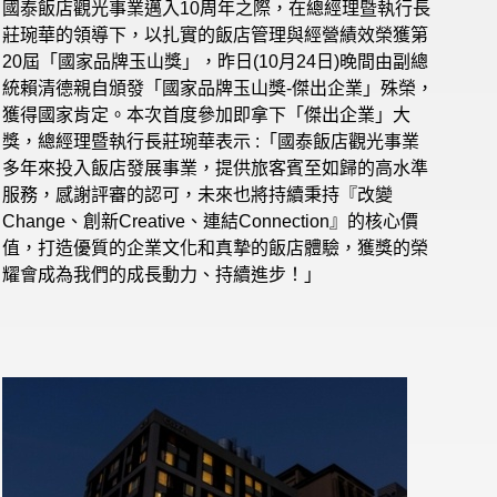
國泰飯店觀光事業邁入10周年之際，在總經理暨執行長
莊琬華的領導下，以扎實的飯店管理與經營績效榮獲第
20屆「國家品牌玉山獎」，昨日(10月24日)晚間由副總
統賴清德親自頒發「國家品牌玉山獎-傑出企業」殊榮，
獲得國家肯定。本次首度參加即拿下「傑出企業」大
獎，總經理暨執行長莊琬華表示 :「國泰飯店觀光事業
多年來投入飯店發展事業，提供旅客賓至如歸的高水準
服務，感謝評審的認可，未來也將持續秉持『改變
Change、創新Creative、連結Connection』的核心價
值，打造優質的企業文化和真摯的飯店體驗，獲獎的榮
耀會成為我們的成長動力、持續進步！」