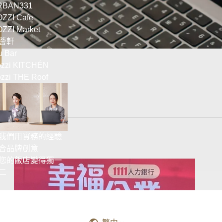
RBAN331
ZZI Cafe
ZZI Market
薈軒
u Bar
zzi KITCHÉN
zzi THE Roof
我們用實務的經驗
合品牌創意
您的飯店變得獨一
二