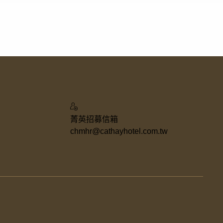
菁英招募信箱
w
chmhr@cathayhotel.com.tw