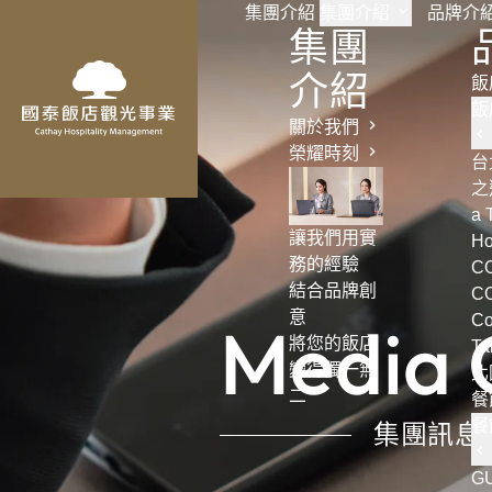
集團介紹
集團介紹
品牌介
集團
介紹
飯
飯
關於我們
榮耀時刻
台
之選
a 
讓我們用實
Ho
務的經驗
C
結合品牌創
C
意
M
e
d
i
a
Co
將您的飯店
Ta
變得獨一無
北
二
餐
餐
集
團
訊
息
G