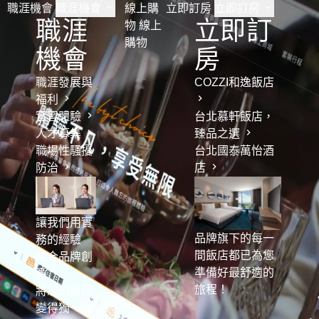
職涯機會
職涯機會
線上購
立即訂房
立即訂房
職涯
立即訂
物
線上
購物
機會
房
職涯發展與
COZZI和逸飯店
福利
實習體驗
台北慕軒飯店，
人才募集
臻品之選
職場性騷擾
台北國泰萬怡酒
防治
店
讓我們用實
品牌旗下的每一
務的經驗
間飯店都已為您
結合品牌創
準備好最舒適的
意
旅程！
將您的飯店
變得獨一無