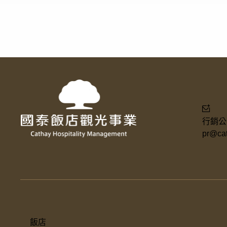
行銷公
pr@cat
飯店